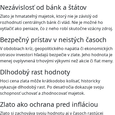
Nezávislosť od bánk a štátov
Zlato je hmatateľný majetok, ktorý nie je závislý od
rozhodnutí centrálnych bánk či vlád. Nie je možné ho
vytlačiť ako peniaze, čo z neho robí skutočne vzácny zdroj.
Bezpečný prístav v neistých časoch
V obdobiach kríz, geopolitického napätia či ekonomických
otrasov investori hľadajú bezpečie v zlate. Jeho hodnota je
menej ovplyvnená trhovými výkyvmi než akcie či fiat meny.
Dlhodobý rast hodnoty
Hoci cena zlata môže krátkodobo kolísať, historicky
vykazuje dlhodobý rast. Po desaťročia dokazuje svoju
schopnosť uchovať a zhodnocovať majetok.
Zlato ako ochrana pred infláciou
Zlato si zachováva svoju hodnotu aj v časoch rastúcej