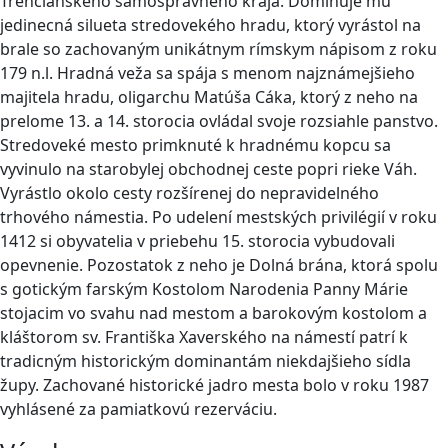
Trencianskeho samosprávneho kraja. Dominuje mu
jedinecná silueta stredovekého hradu, ktorý vyrástol na
brale so zachovaným unikátnym rímskym nápisom z roku
179 n.l. Hradná veža sa spája s menom najznámejšieho
majitela hradu, oligarchu Matúša Cáka, ktorý z neho na
prelome 13. a 14. storocia ovládal svoje rozsiahle panstvo.
Stredoveké mesto primknuté k hradnému kopcu sa
vyvinulo na starobylej obchodnej ceste popri rieke Váh.
Vyrástlo okolo cesty rozšírenej do nepravidelného
trhového námestia. Po udelení mestských privilégií v roku
1412 si obyvatelia v priebehu 15. storocia vybudovali
opevnenie. Pozostatok z neho je Dolná brána, ktorá spolu
s gotickým farským Kostolom Narodenia Panny Márie
stojacim vo svahu nad mestom a barokovým kostolom a
kláštorom sv. Františka Xaverského na námestí patrí k
tradicným historickým dominantám niekdajšieho sídla
župy. Zachované historické jadro mesta bolo v roku 1987
vyhlásené za pamiatkovú rezerváciu.