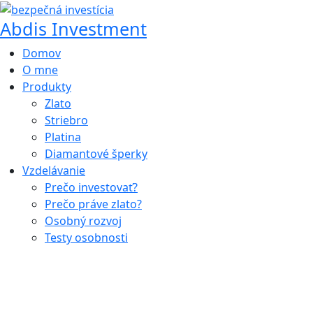
Preskočiť
Abdis Investment
na
obsah
Domov
O mne
Produkty
Zlato
Striebro
Platina
Diamantové šperky
Vzdelávanie
Prečo investovať?
Prečo práve zlato?
Osobný rozvoj
Testy osobnosti