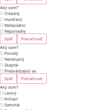
Aký som?
Chladný
Hundravý
Matipulátor
Neporiadny
Späť
Pokračovať
Aký som?
Pomalý
Neústupný
Skeptik
Predvádzajúci sa
Späť
Pokračovať
Aký som?
Lenivý
Kričiaci
Samotár