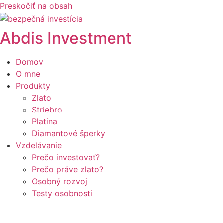
Preskočiť na obsah
Abdis Investment
Domov
O mne
Produkty
Zlato
Striebro
Platina
Diamantové šperky
Vzdelávanie
Prečo investovať?
Prečo práve zlato?
Osobný rozvoj
Testy osobnosti