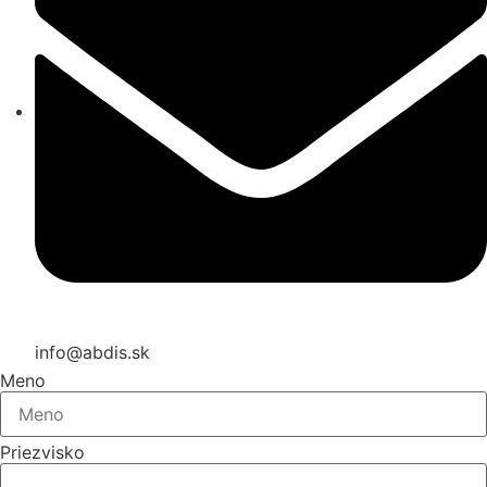
info@abdis.sk
Meno
Priezvisko