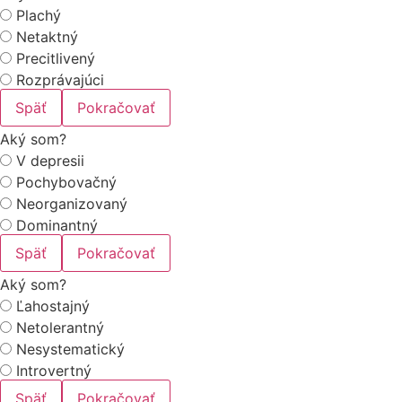
Plachý
Netaktný
Precitlivený
Rozprávajúci
Späť
Pokračovať
Aký som?
V depresii
Pochybovačný
Neorganizovaný
Dominantný
Späť
Pokračovať
Aký som?
Ľahostajný
Netolerantný
Nesystematický
Introvertný
Späť
Pokračovať