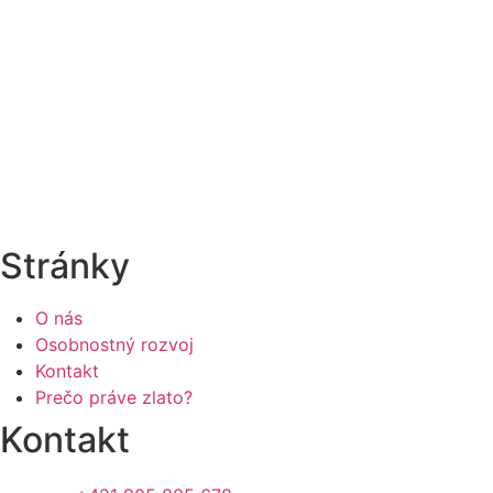
Stránky
O nás
Osobnostný rozvoj
Kontakt
Prečo práve zlato?
Kontakt