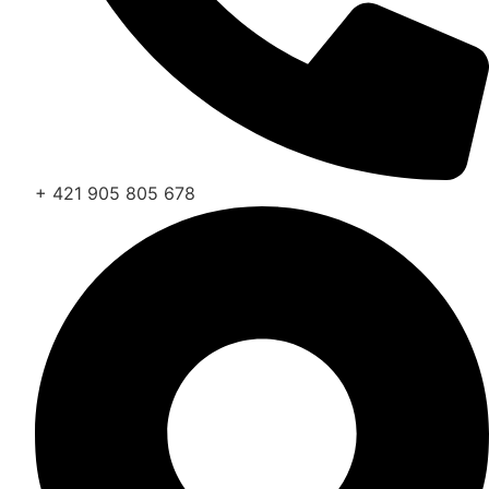
+ 421 905 805 678