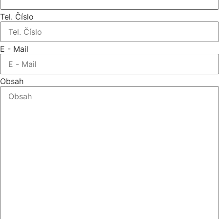
Tel. Číslo
E - Mail
Obsah