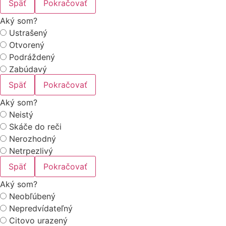
Späť
Pokračovať
Aký som?
Ustrašený
Otvorený
Podráždený
Zabúdavý
Späť
Pokračovať
Aký som?
Neistý
Skáče do reči
Nerozhodný
Netrpezlivý
Späť
Pokračovať
Aký som?
Neobľúbený
Nepredvídateľný
Citovo urazený